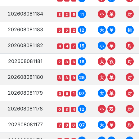
202608081184
11
小
单
对
3
2
6
202608081183
12
大
单
错
5
5
2
202608081182
15
小
单
对
4
4
7
202608081181
16
大
双
对
2
8
6
202608081180
25
大
单
对
8
8
9
202608081179
07
大
单
对
0
6
1
202608081178
12
小
双
对
0
8
4
202608081177
07
大
单
对
7
0
0