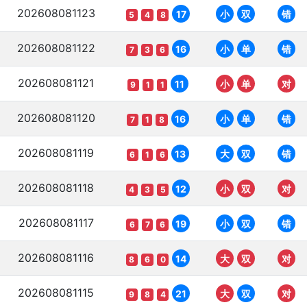
202608081123
17
小
双
错
5
4
8
202608081122
16
小
单
错
7
3
6
202608081121
11
小
单
对
9
1
1
202608081120
16
小
单
错
7
1
8
202608081119
13
大
双
错
6
1
6
202608081118
12
小
双
对
4
3
5
202608081117
19
小
双
错
6
7
6
202608081116
14
大
双
对
8
6
0
202608081115
21
大
双
对
9
8
4