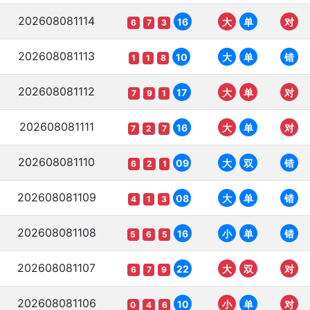
202608081114
16
大
单
对
6
7
3
202608081113
10
大
单
错
1
1
8
202608081112
17
大
单
对
7
9
1
202608081111
16
大
单
对
7
2
7
202608081110
09
大
双
错
6
2
1
202608081109
08
大
单
错
4
1
3
202608081108
16
小
单
错
5
6
5
202608081107
22
大
双
对
6
7
9
202608081106
10
小
单
对
0
4
6